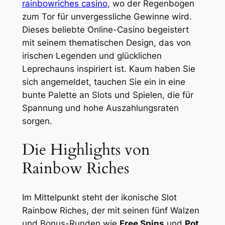
rainbowriches casino
, wo der Regenbogen
zum Tor für unvergessliche Gewinne wird.
Dieses beliebte Online-Casino begeistert
mit seinem thematischen Design, das von
irischen Legenden und glücklichen
Leprechauns inspiriert ist. Kaum haben Sie
sich angemeldet, tauchen Sie ein in eine
bunte Palette an Slots und Spielen, die für
Spannung und hohe Auszahlungsraten
sorgen.
Die Highlights von
Rainbow Riches
Im Mittelpunkt steht der ikonische Slot
Rainbow Riches
, der mit seinen fünf Walzen
und Bonus-Runden wie
Free Spins
und
Pot