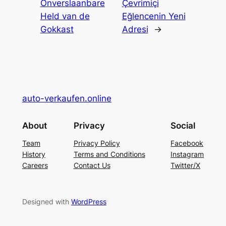
Onverslaanbare
Çevrimiçi
Held van de
Eğlencenin Yeni
Gokkast
Adresi
→
auto-verkaufen.online
About
Privacy
Social
Team
Privacy Policy
Facebook
History
Terms and Conditions
Instagram
Careers
Contact Us
Twitter/X
Designed with
WordPress