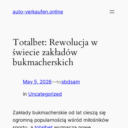
Skip
auto-verkaufen.online
to
content
Totalbet: Rewolucja w
świecie zakładów
bukmacherskich
May 5, 2026
—
sbdsam
by
in
Uncategorized
Zakłady bukmacherskie od lat cieszą się
ogromną popularnością wśród miłośników
sportu, a
totalbet
wyznacza nowe